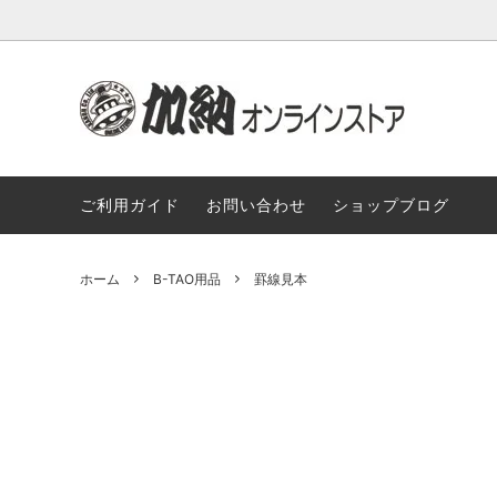
和物
送料込み商品
実店舗のご案内
銀製品
無料サ
もっと
ご利用ガイド
お問い合わせ
ショップブログ
本革製品
ご注文の流れ
便利道
卸売り商品
ホーム
B-TAO用品
罫線見本