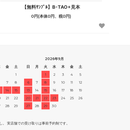
【無料ｻﾝﾌﾟﾙ】B-TAO+見本
0円(本体0円、税0円)
2026年9月
木
金
土
日
月
火
水
木
金
土
1
1
2
3
4
5
7
8
6
7
8
9
10
11
12
3
14
15
13
14
15
16
17
18
19
0
21
22
20
21
22
23
24
25
26
7
28
29
27
28
29
30
し。 実店舗での受け取りは事前予約制です。