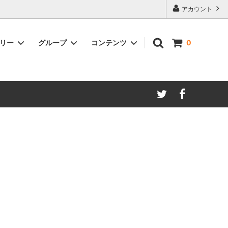
アカウント
ゴリー
グループ
コンテンツ
0
リサイクルレザー製品
セール
ギフトラッピング
送料込み