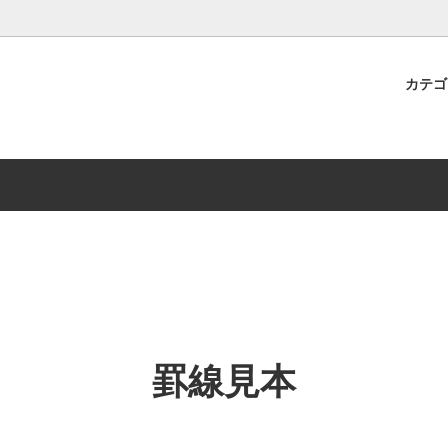
カテ
ンプル
詳しく！配送方法・送料
B-TAO用品
ワークショップ
もっと詳しく！お支払い方法
具・雑貨
ジュエリーケア用品
罫線見本