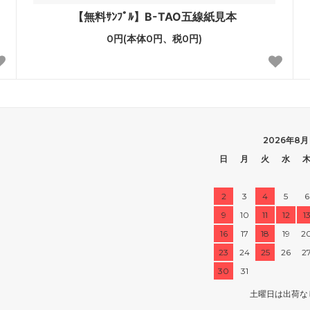
【無料ｻﾝﾌﾟﾙ】B-TAO五線紙見本
0円(本体0円、税0円)
2026年8月
日
月
火
水
2
3
4
5
6
9
10
11
12
1
16
17
18
19
2
23
24
25
26
2
30
31
土曜日は出荷な