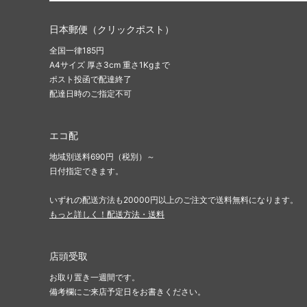
日本郵便（クリックポスト）
全国一律185円
A4サイズ 厚さ3cm 重さ1Kgまで
ポスト投函で配達終了
配達日時のご指定不可
エコ配
地域別送料690円（税別）～
日付指定できます。
いずれの配送方法も20000円以上のご注文で送料無料になります。
もっと詳しく！配送方法・送料
店頭受取
お取り置き一週間です。
備考欄にご来店予定日をお書きください。