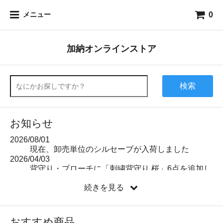
0
メニュー
加納オンラインストア
検索
お知らせ
2026/08/01
現在、卸売単位のシルセーブが入荷しました
2026/04/03
背守り・ブローチに「刺繍背守り 桜」6点を追加し
ました
続きを見る
金の商品について
現在、地金価格急騰のため、金を使った商品のオン
ラインストア掲載を下げています。
おすすめ商品