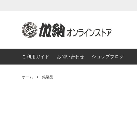
和物
送料込み商品
実店舗のご案内
銀製品
無料サ
もっと
ご利用ガイド
お問い合わせ
ショップブログ
本革製品
ご注文の流れ
便利道
卸売り商品
ホーム
銀製品