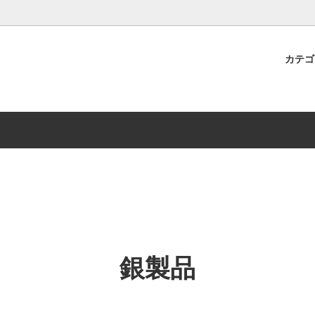
カテ
ンプル
詳しく！配送方法・送料
B-TAO用品
ワークショップ
もっと詳しく！お支払い方法
具・雑貨
ジュエリーケア用品
銀製品