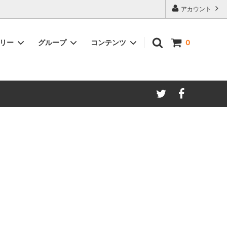
アカウント
ゴリー
グループ
コンテンツ
0
リサイクルレザー製品
セール
ギフトラッピング
送料込み